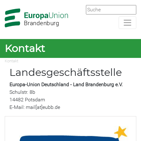
Zur
Zum
Hauptnavigation
Hauptbereich
Brandenburg
Kontakt
Kontakt
Landesgeschäftsstelle
Europa-Union Deutschland - Land Brandenburg e.V.
Schulstr. 8b
14482 Potsdam
E-Mail: mail[at]eubb.de