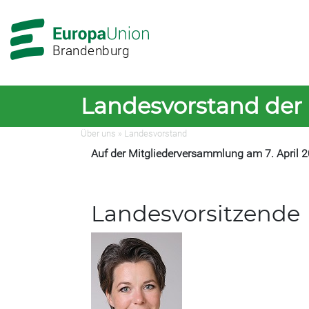
Zur
Zum
Hauptnavigation
Hauptbereich
Brandenburg
Landesvorstand der
Über uns
»
Landesvorstand
Auf der Mitgliederversammlung am 7. April 
Landesvorsitzende