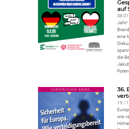
Ges
auf 
08.0
Jahr!
Brand
eine 
Disku
spann
die B
Jakub
Pole
36. 
vert
19.1
Europ
wie v
Hilme