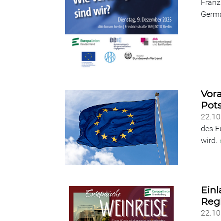
Franz
Germa
Vor
Pot
22.1
des E
wird.
Ein
Reg
22.1