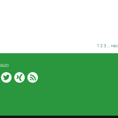
1
2
3
…
näc
ssum