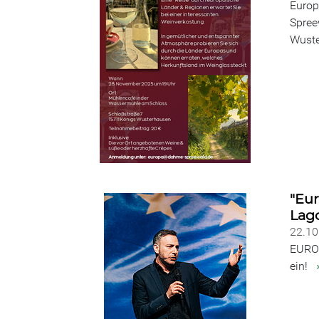
Europ
Spree
Wuste
"Eur
Lag
22.1
EUROP
ein!