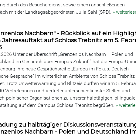
ng durch den Besucherdienst sowie einem anschließenden
äch mit der Landtagsabgeordneten Julia Sahi (SPD).
» weiterles
nzenlos Nachbarn" - Rückblick auf ein Highlig
Jahresauftakt auf Schloss Trebnitz am 5. Febr
6
2.2026
Unter der Überschrift „Grenzenlos Nachbarn – Polen und
chland im Gespräch über Europas Zukunft“ hat die Europa-Unio
enburg ihre neue Gesprächsreihe „Europa im Fokus. Deutsch-
sche Gespräche“ im winterlichen Ambiente von Schloss Trebnitz
net. Trotz Unwetterwarnung und Blitzeis durften wir am 5. Februa
40 Vertreterinnen und Vertreter unterschiedlichster Stellen und
ch-polnischer Organisationen zu unserer halbtägigen, bilinguale
staltung auf dem Campus Schloss Trebnitz begrüßen.
» weiterl
adung zu halbtägiger Diskussionsveranstaltun
enzenlos Nachbarn - Polen und Deutschland i