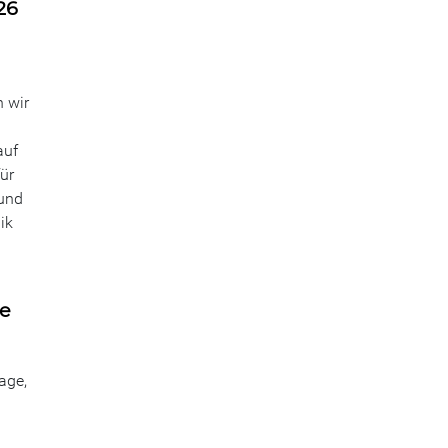
26
n wir
auf
ür
 und
ik
ie
age,