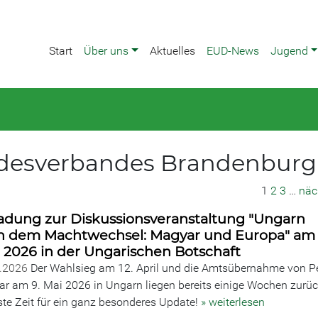
Start
Über uns
Aktuelles
EUD-News
Jugend
andesverbandes Brandenburg
1
2
3
…
näc
adung zur Diskussionsveranstaltung "Ungarn
h dem Machtwechsel: Magyar und Europa" am 
 2026 in der Ungarischen Botschaft
6.2026
Der Wahlsieg am 12. April und die Amtsübernahme von P
r am 9. Mai 2026 in Ungarn liegen bereits einige Wochen zurüc
te Zeit für ein ganz besonderes Update!
» weiterlesen