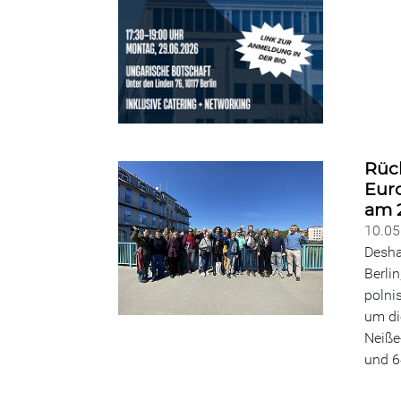
Rüc
Eur
am 2
10.0
Desha
Berli
polni
um di
Neiße
und 6