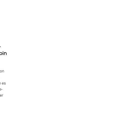
r
bin
ion
-
e es
e-
er