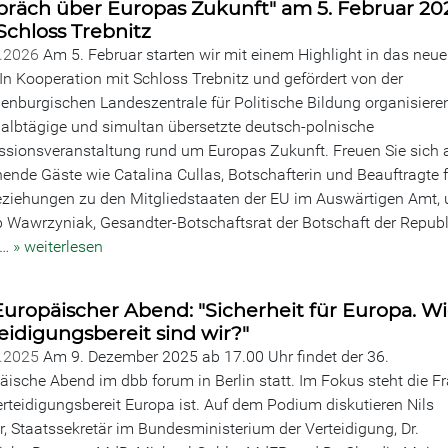
präch über Europas Zukunft" am 5. Februar 20
Schloss Trebnitz
1.2026
Am 5. Februar starten wir mit einem Highlight in das neue
 In Kooperation mit Schloss Trebnitz und gefördert von der
enburgischen Landeszentrale für Politische Bildung organisiere
halbtägige und simultan übersetzte deutsch-polnische
ssionsveranstaltung rund um Europas Zukunft. Freuen Sie sich 
ende Gäste wie Catalina Cullas, Botschafterin und Beauftragte f
eziehungen zu den Mitgliedstaaten der EU im Auswärtigen Amt,
 Wawrzyniak, Gesandter-Botschaftsrat der Botschaft der Republ
n…
» weiterlesen
Europäischer Abend: "Sicherheit für Europa. W
eidigungsbereit sind wir?"
1.2025
Am 9. Dezember 2025 ab 17.00 Uhr findet der 36.
äische Abend im dbb forum in Berlin statt. Im Fokus steht die Fr
erteidigungsbereit Europa ist. Auf dem Podium diskutieren Nils
r, Staatssekretär im Bundesministerium der Verteidigung, Dr.