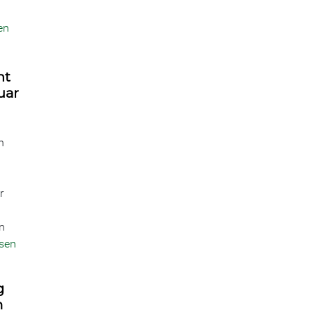
en
ht
uar
n
r
n
esen
g
m