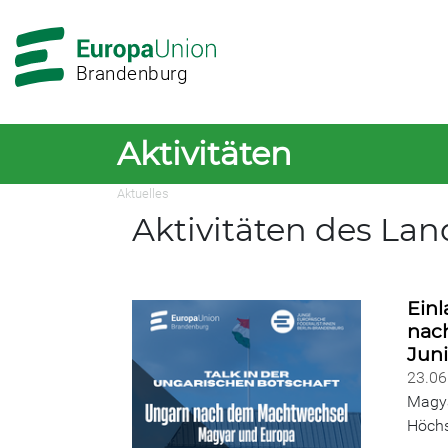
Zur
Zum
Hauptnavigation
Hauptbereich
Brandenburg
Aktivitäten
Aktuelles
Aktivitäten des L
Einl
nac
Juni
23.0
Magya
Höchs