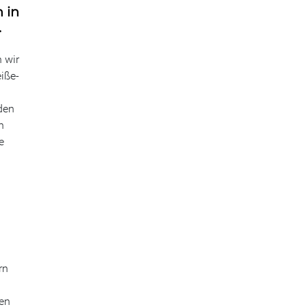
 in
.
 wir
iße-
den
h
e
rn
en