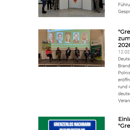
Führu
Gespr
"Gre
zum 
202
12.0
Deuts
Brand
Polni
eröff
rund 
deuts
Veran
Einl
"Gr