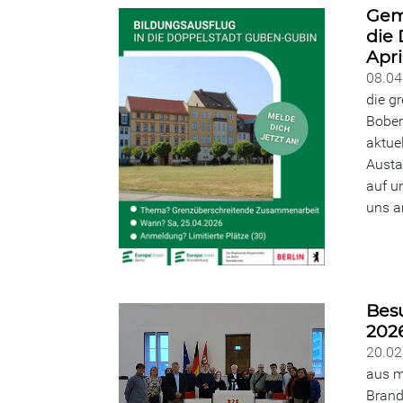
Gem
die 
Apri
08.0
die g
Bober
aktue
Austa
auf u
uns a
Bes
202
20.0
aus m
Brand