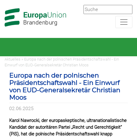
Zur
Zum
Hauptnavigation
Hauptbereich
Brandenburg
Aktuelles » Europa nach der polnischen Präsidentschaftswahl - Ein
Einwurf von EUD-Generalsekretär Christian Moos
Europa nach der polnischen
Präsidentschaftswahl - Ein Einwurf
von EUD-Generalsekretär Christian
Moos
02.06.2025
Karol Nawrocki, der europaskeptische, ultranationalistische
Kandidat der autoritären Partei „Recht und Gerechtigkeit“
(PiS), hat die polnische Präsidentschaftswahl knapp