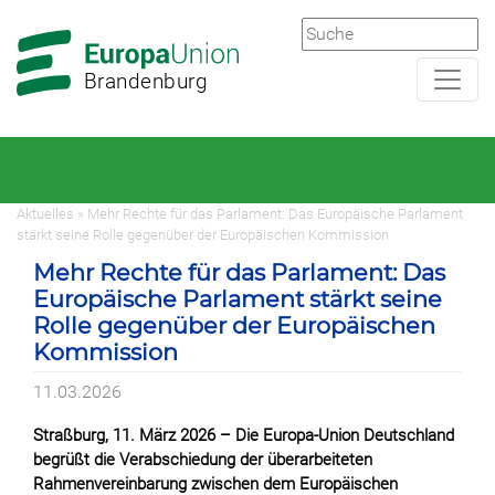
Zur
Zum
Hauptnavigation
Hauptbereich
Brandenburg
Aktuelles » Mehr Rechte für das Parlament: Das Europäische Parlament
stärkt seine Rolle gegenüber der Europäischen Kommission
Mehr Rechte für das Parlament: Das
Europäische Parlament stärkt seine
Rolle gegenüber der Europäischen
Kommission
11.03.2026
Straßburg, 11. März 2026 – Die Europa-Union Deutschland
begrüßt die Verabschiedung der überarbeiteten
Rahmenvereinbarung zwischen dem Europäischen